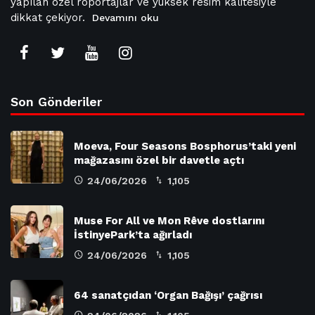
yapılan özel röportajlar ve yüksek resim kalitesiyle
dikkat çekiyor.
Devamını oku
Son Gönderiler
Moeva, Four Seasons Bosphorus’taki yeni
mağazasını özel bir davetle açtı
24/06/2026
1,105
Muse For All ve Mon Rêve dostlarını
İstinyePark’ta ağırladı
24/06/2026
1,105
64 sanatçıdan ‘Organ Bağışı’ çağrısı