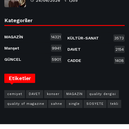
24/06/2026
1,105
Kategoriler
MAGAZİN
14321
KÜLTÜR-SANAT
3573
Manşet
9941
DAVET
2154
GÜNCEL
5901
CADDE
1408
Etiketler
cemiyet
DAVET
konser
MAGAZİN
quality dergisi
quality of magazine
sahne
single
SOSYETE
tekli