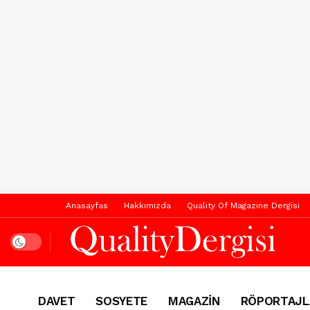
Anasayfas
Hakkımızda
Quality Of Magazine Dergisi
Dark mode
DAVET
SOSYETE
MAGAZİN
RÖPORTAJL