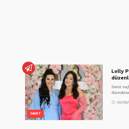
Lolly 
düzen
Savur saçl
düzenlen
30/05
DAVET