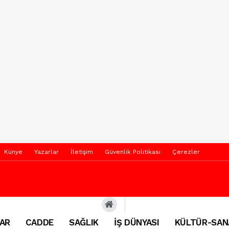
Künye
Yazarlar
İletişim
Güvenlik Politikası
Çerezler
AR
CADDE
SAĞLIK
İŞ DÜNYASI
KÜLTÜR-SAN