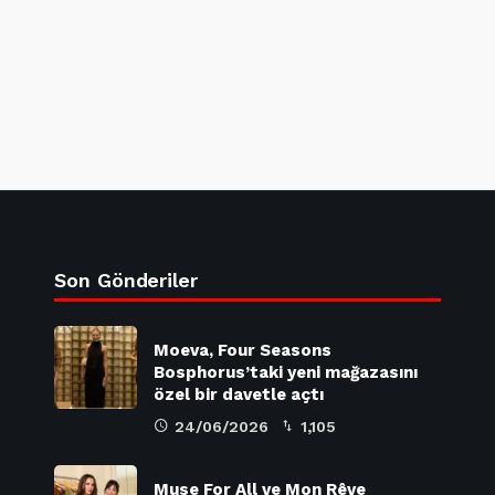
Son Gönderiler
Moeva, Four Seasons
Bosphorus’taki yeni mağazasını
özel bir davetle açtı
24/06/2026
1,105
Muse For All ve Mon Rêve