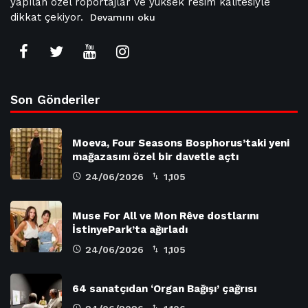
yapılan özel röportajlar ve yüksek resim kalitesiyle
dikkat çekiyor.
Devamını oku
Son Gönderiler
Moeva, Four Seasons Bosphorus’taki yeni
mağazasını özel bir davetle açtı
24/06/2026
1,105
Muse For All ve Mon Rêve dostlarını
İstinyePark’ta ağırladı
24/06/2026
1,105
64 sanatçıdan ‘Organ Bağışı’ çağrısı