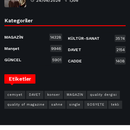
24/06/2026
1,106
Kategoriler
MAGAZİN
14328
KÜLTÜR-SANAT
3574
Manşet
9946
DAVET
2154
GÜNCEL
5901
CADDE
1408
Etiketler
cemiyet
DAVET
konser
MAGAZİN
quality dergisi
quality of magazine
sahne
single
SOSYETE
tekli