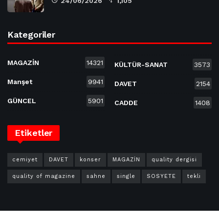
24/06/2026
1,105
Kategoriler
MAGAZİN
14321
KÜLTÜR-SANAT
3573
Manşet
9941
DAVET
2154
GÜNCEL
5901
CADDE
1408
Etiketler
cemiyet
DAVET
konser
MAGAZİN
quality dergisi
quality of magazine
sahne
single
SOSYETE
tekli