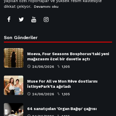
yapılan özel röportajlar ve yüksek resim kalitesiyle
dikkat çekiyor.
Devamını oku
Son Gönderiler
Moeva, Four Seasons Bosphorus’taki yeni
mağazasını özel bir davetle açtı
24/06/2026
1,105
Muse For All ve Mon Rêve dostlarını
İstinyePark’ta ağırladı
24/06/2026
1,105
64 sanatçıdan ‘Organ Bağışı’ çağrısı