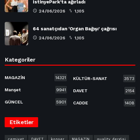
İstinyePark’ta ağırladı
24/06/2026
1,105
64 sanatçıdan ‘Organ Bağışı’ çağrısı
24/06/2026
1,105
Kategoriler
MAGAZİN
14321
KÜLTÜR-SANAT
3573
Manşet
9941
DAVET
2154
GÜNCEL
5901
CADDE
1408
Etiketler
cemiyet
DAVET
konser
MAGAZİN
quality dergisi