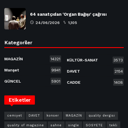
64 sanatçıdan ‘Organ Bağışı’ çağrısı
24/06/2026
1,105
Kategoriler
MAGAZİN
14321
KÜLTÜR-SANAT
3573
Manşet
9941
DAVET
2154
GÜNCEL
5901
CADDE
1408
Etiketler
cemiyet
DAVET
konser
MAGAZİN
quality dergisi
quality of magazine
sahne
single
SOSYETE
tekli