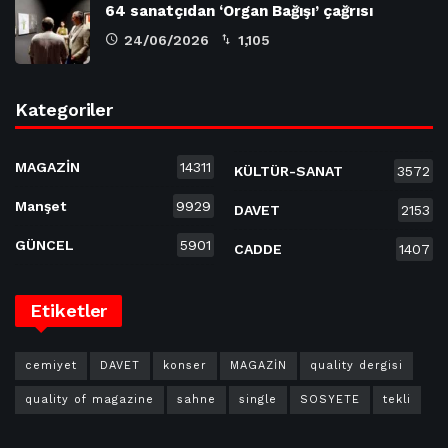
64 sanatçıdan ‘Organ Bağışı’ çağrısı
24/06/2026
1,105
Kategoriler
MAGAZİN
14311
KÜLTÜR-SANAT
3572
Manşet
9929
DAVET
2153
GÜNCEL
5901
CADDE
1407
Etiketler
cemiyet
DAVET
konser
MAGAZİN
quality dergisi
quality of magazine
sahne
single
SOSYETE
tekli