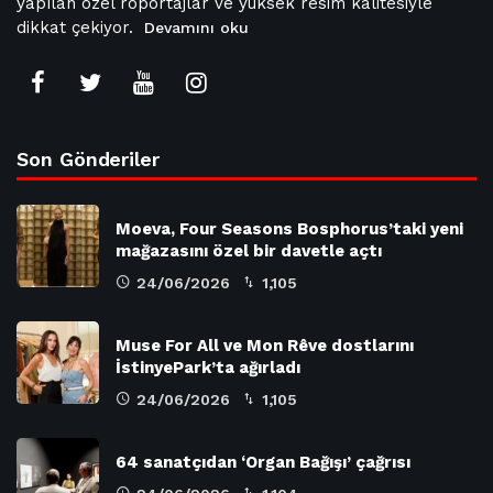
yapılan özel röportajlar ve yüksek resim kalitesiyle
dikkat çekiyor.
Devamını oku
Son Gönderiler
Moeva, Four Seasons Bosphorus’taki yeni
mağazasını özel bir davetle açtı
24/06/2026
1,105
Muse For All ve Mon Rêve dostlarını
İstinyePark’ta ağırladı
24/06/2026
1,105
64 sanatçıdan ‘Organ Bağışı’ çağrısı