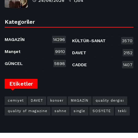
24/06/2026
1,104
Kategoriler
MAGAZİN
14296
KÜLTÜR-SANAT
3570
Manşet
9910
DAVET
2152
GÜNCEL
5898
CADDE
1407
Etiketler
cemiyet
DAVET
konser
MAGAZİN
quality dergisi
quality of magazine
sahne
single
SOSYETE
tekli