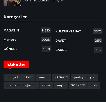
24/06/2026
1,104
Kategoriler
MAGAZİN
14310
KÜLTÜR-SANAT
3572
Manşet
9928
DAVET
2153
GÜNCEL
5901
CADDE
1407
Etiketler
cemiyet
DAVET
konser
MAGAZİN
quality dergisi
quality of magazine
sahne
single
SOSYETE
tekli