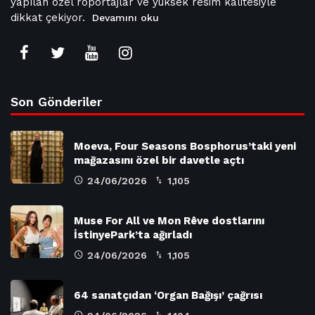
yapılan özel röportajlar ve yüksek resim kalitesiyle
dikkat çekiyor.
Devamını oku
Son Gönderiler
Moeva, Four Seasons Bosphorus’taki yeni
mağazasını özel bir davetle açtı
24/06/2026
1,105
Muse For All ve Mon Rêve dostlarını
İstinyePark’ta ağırladı
24/06/2026
1,105
64 sanatçıdan ‘Organ Bağışı’ çağrısı