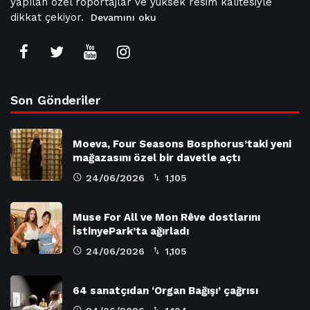
yapılan özel röportajlar ve yüksek resim kalitesiyle
dikkat çekiyor.
Devamını oku
Son Gönderiler
Moeva, Four Seasons Bosphorus’taki yeni
mağazasını özel bir davetle açtı
24/06/2026
1,105
Muse For All ve Mon Rêve dostlarını
İstinyePark’ta ağırladı
24/06/2026
1,105
64 sanatçıdan ‘Organ Bağışı’ çağrısı