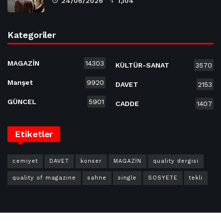
24/06/2026
1,104
Kategoriler
MAGAZİN
14303
KÜLTÜR-SANAT
3570
Manşet
9920
DAVET
2153
GÜNCEL
5901
CADDE
1407
Etiketler
cemiyet
DAVET
konser
MAGAZİN
quality dergisi
quality of magazine
sahne
single
SOSYETE
tekli