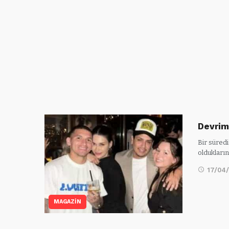
Devrim
Bir süredi
oldukları
17/04
MAGAZİN