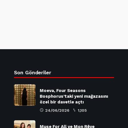
Son Gönderiler
Moeva, Four Seasons
Bosphorus’taki yeni mağazasını
özel bir davetle açtı
24/06/2026
1,105
Muse For All ve Mon Rêve