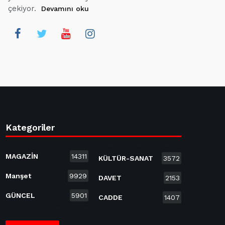
çekiyor.
Devamını oku
Kategoriler
MAGAZİN
14311
KÜLTÜR-SANAT
3572
Manşet
9929
DAVET
2153
GÜNCEL
5901
CADDE
1407