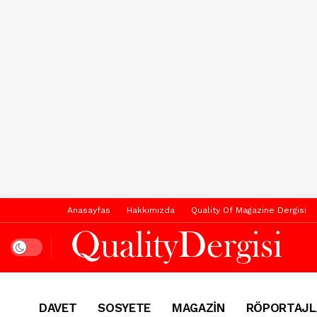
Anasayfas
Hakkımızda
Quality Of Magazine Dergisi
Dark mode
DAVET
SOSYETE
MAGAZİN
RÖPORTAJL