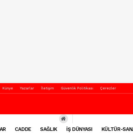
Künye
Yazarlar
İletişim
Güvenlik Politikası
Çerezler
AR
CADDE
SAĞLIK
İŞ DÜNYASI
KÜLTÜR-SAN