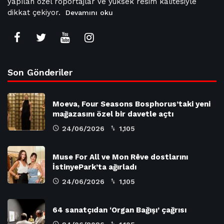
yapılan özel röportajlar ve yüksek resim kalitesiyle
dikkat çekiyor.
Devamını oku
Son Gönderiler
Moeva, Four Seasons Bosphorus’taki yeni
mağazasını özel bir davetle açtı
24/06/2026
1,105
Muse For All ve Mon Rêve dostlarını
İstinyePark’ta ağırladı
24/06/2026
1,105
64 sanatçıdan ‘Organ Bağışı’ çağrısı