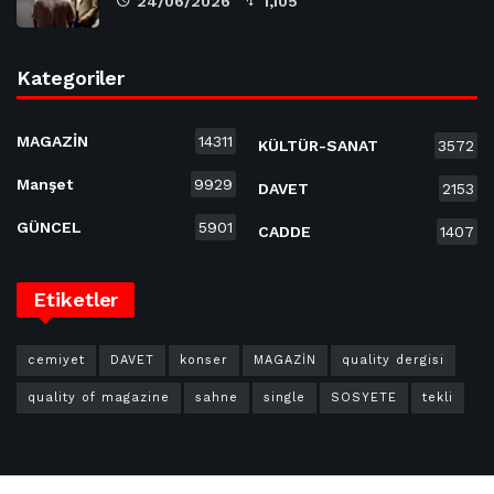
24/06/2026
1,105
Kategoriler
MAGAZİN
14311
KÜLTÜR-SANAT
3572
Manşet
9929
DAVET
2153
GÜNCEL
5901
CADDE
1407
Etiketler
cemiyet
DAVET
konser
MAGAZİN
quality dergisi
quality of magazine
sahne
single
SOSYETE
tekli