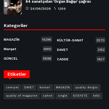
64 sanatçıdan ‘Organ Bağışı’ çağrısı
24/06/2026
1,104
Kategoriler
MAGAZİN
14296
KÜLTÜR-SANAT
3570
Manşet
9910
DAVET
2152
GÜNCEL
5898
CADDE
1407
Etiketler
cemiyet
DAVET
konser
MAGAZİN
quality dergisi
quality of magazine
sahne
single
SOSYETE
tekli