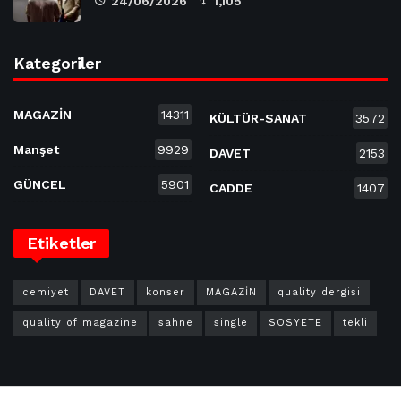
24/06/2026
1,105
Kategoriler
MAGAZİN
14311
KÜLTÜR-SANAT
3572
Manşet
9929
DAVET
2153
GÜNCEL
5901
CADDE
1407
Etiketler
cemiyet
DAVET
konser
MAGAZİN
quality dergisi
quality of magazine
sahne
single
SOSYETE
tekli