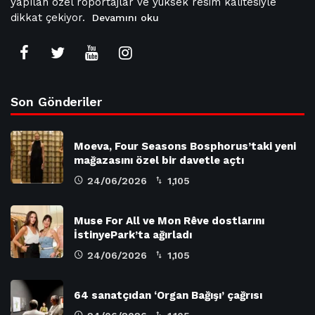
yapılan özel röportajlar ve yüksek resim kalitesiyle
dikkat çekiyor.
Devamını oku
Son Gönderiler
Moeva, Four Seasons Bosphorus’taki yeni
mağazasını özel bir davetle açtı
24/06/2026
1,105
Muse For All ve Mon Rêve dostlarını
İstinyePark’ta ağırladı
24/06/2026
1,105
64 sanatçıdan ‘Organ Bağışı’ çağrısı