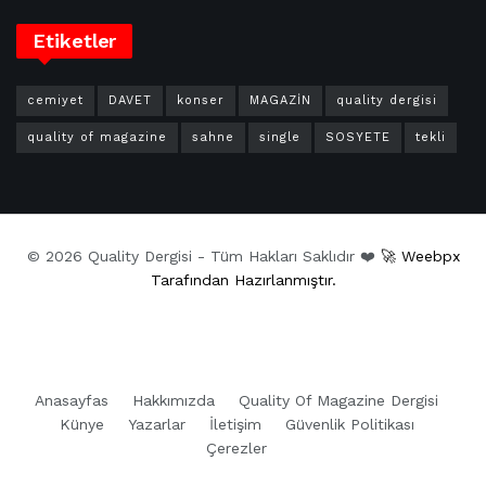
Etiketler
cemiyet
DAVET
konser
MAGAZİN
quality dergisi
quality of magazine
sahne
single
SOSYETE
tekli
© 2026 Quality Dergisi - Tüm Hakları Saklıdır ❤️
🚀 Weebpx
Tarafından Hazırlanmıştır.
Anasayfas
Hakkımızda
Quality Of Magazine Dergisi
Künye
Yazarlar
İletişim
Güvenlik Politikası
Çerezler