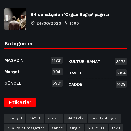
64 sanatçıdan ‘Organ Bağışı’ çağrısı
24/06/2026
1,105
Kategoriler
MAGAZİN
14321
KÜLTÜR-SANAT
3573
Manşet
9941
DAVET
2154
GÜNCEL
5901
CADDE
1408
Etiketler
cemiyet
DAVET
konser
MAGAZİN
quality dergisi
quality of magazine
sahne
single
SOSYETE
tekli