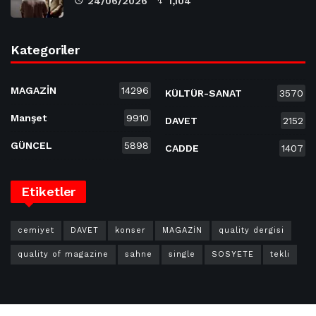
24/06/2026
1,104
Kategoriler
MAGAZİN
14296
KÜLTÜR-SANAT
3570
Manşet
9910
DAVET
2152
GÜNCEL
5898
CADDE
1407
Etiketler
cemiyet
DAVET
konser
MAGAZİN
quality dergisi
quality of magazine
sahne
single
SOSYETE
tekli