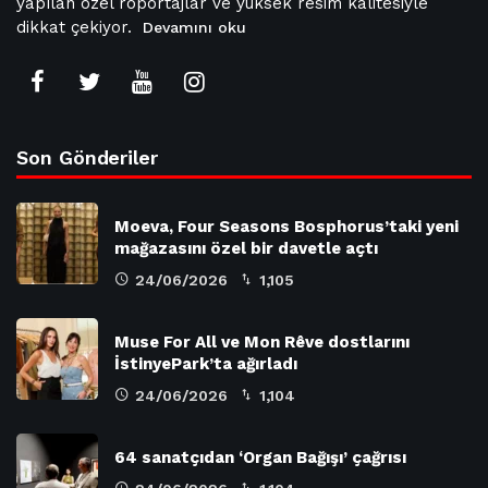
yapılan özel röportajlar ve yüksek resim kalitesiyle
dikkat çekiyor.
Devamını oku
Son Gönderiler
Moeva, Four Seasons Bosphorus’taki yeni
mağazasını özel bir davetle açtı
24/06/2026
1,105
Muse For All ve Mon Rêve dostlarını
İstinyePark’ta ağırladı
24/06/2026
1,104
64 sanatçıdan ‘Organ Bağışı’ çağrısı