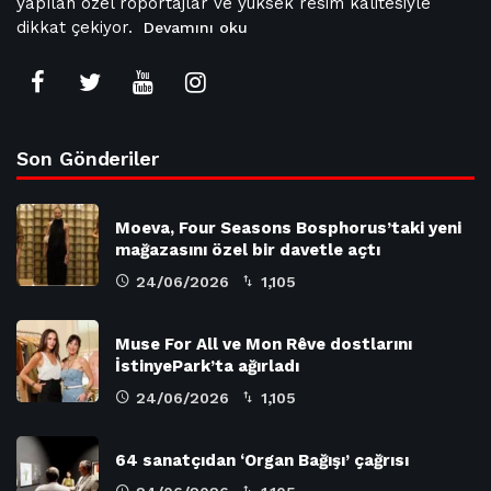
yapılan özel röportajlar ve yüksek resim kalitesiyle
dikkat çekiyor.
Devamını oku
Son Gönderiler
Moeva, Four Seasons Bosphorus’taki yeni
mağazasını özel bir davetle açtı
24/06/2026
1,105
Muse For All ve Mon Rêve dostlarını
İstinyePark’ta ağırladı
24/06/2026
1,105
64 sanatçıdan ‘Organ Bağışı’ çağrısı