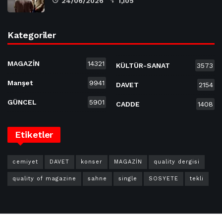
24/06/2026
1,105
Kategoriler
MAGAZİN
14321
KÜLTÜR-SANAT
3573
Manşet
9941
DAVET
2154
GÜNCEL
5901
CADDE
1408
Etiketler
cemiyet
DAVET
konser
MAGAZİN
quality dergisi
quality of magazine
sahne
single
SOSYETE
tekli