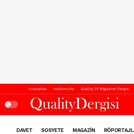
Anasayfas
Hakkımızda
Quality Of Magazine Dergisi
Dark mode
DAVET
SOSYETE
MAGAZİN
RÖPORTAJL