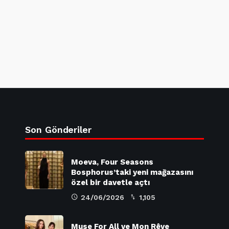
Son Gönderiler
Moeva, Four Seasons
Bosphorus’taki yeni mağazasını
özel bir davetle açtı
24/06/2026
1,105
Muse For All ve Mon Rêve