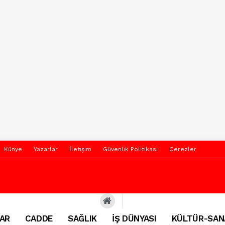
Künye
Yazarlar
İletişim
Güvenlik Politikası
Çerezler
AR
CADDE
SAĞLIK
İŞ DÜNYASI
KÜLTÜR-SAN