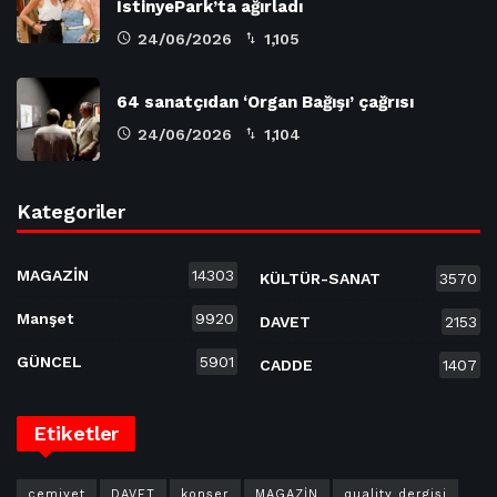
İstinyePark’ta ağırladı
24/06/2026
1,105
64 sanatçıdan ‘Organ Bağışı’ çağrısı
24/06/2026
1,104
Kategoriler
MAGAZİN
14303
KÜLTÜR-SANAT
3570
Manşet
9920
DAVET
2153
GÜNCEL
5901
CADDE
1407
Etiketler
cemiyet
DAVET
konser
MAGAZİN
quality dergisi