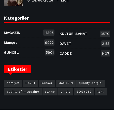
24/06/2026
1,104
Kategoriler
MAGAZİN
14305
KÜLTÜR-SANAT
3570
Manşet
9922
DAVET
2153
GÜNCEL
5901
CADDE
1407
Etiketler
cemiyet
DAVET
konser
MAGAZİN
quality dergisi
quality of magazine
sahne
single
SOSYETE
tekli