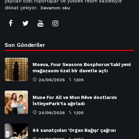
yapılan özel röportajlar ve yüksek resim kalitesiyle
dikkat çekiyor.
Devamını oku
Son Gönderiler
Moeva, Four Seasons Bosphorus’taki yeni
mağazasını özel bir davetle açtı
24/06/2026
1,105
Muse For All ve Mon Rêve dostlarını
İstinyePark’ta ağırladı
24/06/2026
1,105
64 sanatçıdan ‘Organ Bağışı’ çağrısı