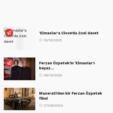
‘Elmaslar’a Clove’da özel davet
10/10/2025
Ferzan Özpetek’in ‘Elmaslar’ı
beyaz…
09/10/2025
Maserati’den bir Ferzan Özpetek
filmi
27/09/2024