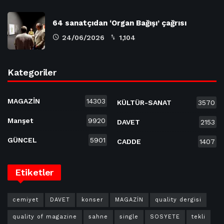
64 sanatçıdan ‘Organ Bağışı’ çağrısı
24/06/2026
1,104
Kategoriler
MAGAZİN
14303
KÜLTÜR-SANAT
3570
Manşet
9920
DAVET
2153
GÜNCEL
5901
CADDE
1407
Etiketler
cemiyet
DAVET
konser
MAGAZİN
quality dergisi
quality of magazine
sahne
single
SOSYETE
tekli