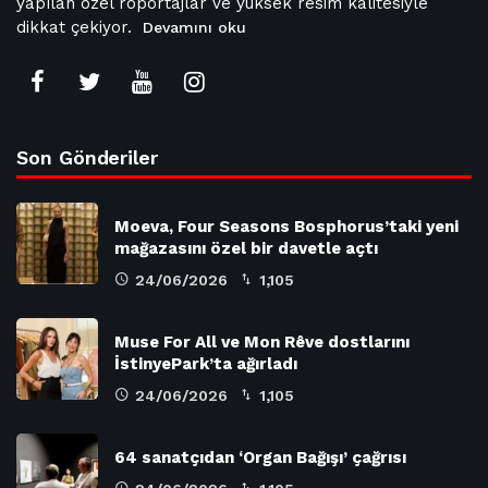
yapılan özel röportajlar ve yüksek resim kalitesiyle
dikkat çekiyor.
Devamını oku
Son Gönderiler
Moeva, Four Seasons Bosphorus’taki yeni
mağazasını özel bir davetle açtı
24/06/2026
1,105
Muse For All ve Mon Rêve dostlarını
İstinyePark’ta ağırladı
24/06/2026
1,105
64 sanatçıdan ‘Organ Bağışı’ çağrısı