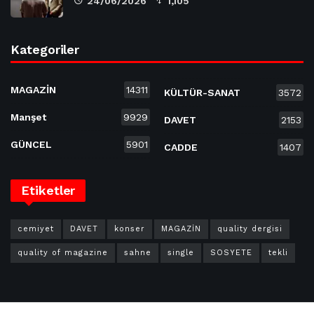
24/06/2026
1,105
Kategoriler
MAGAZİN
14311
KÜLTÜR-SANAT
3572
Manşet
9929
DAVET
2153
GÜNCEL
5901
CADDE
1407
Etiketler
cemiyet
DAVET
konser
MAGAZİN
quality dergisi
quality of magazine
sahne
single
SOSYETE
tekli