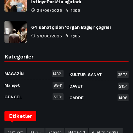
İstinyePark’ta ağırladı
24/06/2026
1,105
64 sanatçıdan ‘Organ Bağışı’ çağrısı
24/06/2026
1,105
Kategoriler
MAGAZİN
14321
KÜLTÜR-SANAT
3573
Manşet
9941
DAVET
2154
GÜNCEL
5901
CADDE
1408
Etiketler
cemiyet
DAVET
konser
MAGAZİN
quality dergisi