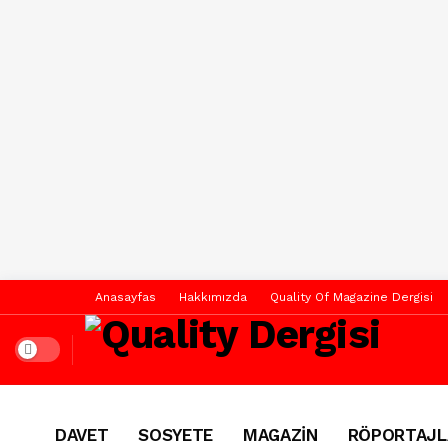
Anasayfas
Hakkımızda
Quality Of Magazine Dergisi
Dark mode
DAVET
SOSYETE
MAGAZİN
RÖPORTAJL