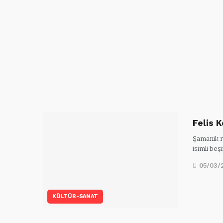
Felis 
Şamanik r
isimli beş
05/03/
KÜLTÜR-SANAT