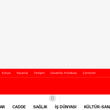
Künye
Yazarlar
İletişim
Güvenlik Politikası
Çerezler
AR
CADDE
SAĞLIK
İŞ DÜNYASI
KÜLTÜR-SAN