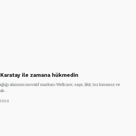
 Karatay ile zamana hükmedin
ağlığı alanının inovatif markası Wellcare; saşe, likit, toz kavanoz ve
rak…
/2024