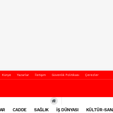
Künye
Yazarlar
İletişim
Güvenlik Politikası
Çerezler
AR
CADDE
SAĞLIK
İŞ DÜNYASI
KÜLTÜR-SAN