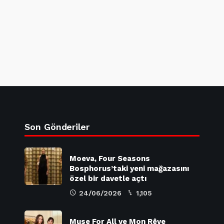
Son Gönderiler
Moeva, Four Seasons
Bosphorus’taki yeni mağazasını
özel bir davetle açtı
24/06/2026
1,105
Muse For All ve Mon Rêve