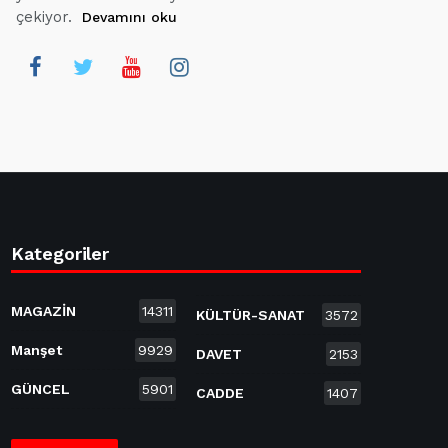
çekiyor.
Devamını oku
Kategoriler
MAGAZİN
14311
KÜLTÜR-SANAT
3572
Manşet
9929
DAVET
2153
GÜNCEL
5901
CADDE
1407