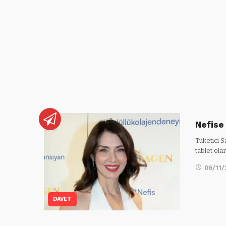
Nefise
Tüketici S
tablet ola
06/11
DAVET