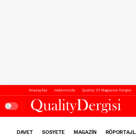
Anasayfas
Hakkımızda
Quality Of Magazine Dergisi
Dark mode
DAVET
SOSYETE
MAGAZİN
RÖPORTAJL