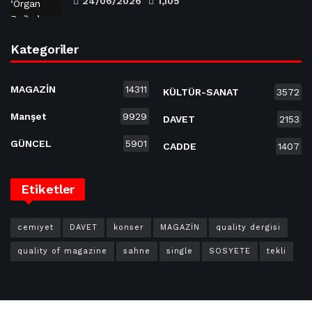
24/06/2026
1,105
Kategoriler
MAGAZİN
14311
KÜLTÜR-SANAT
3572
Manşet
9929
DAVET
2153
GÜNCEL
5901
CADDE
1407
Etiketler
cemiyet
DAVET
konser
MAGAZİN
quality dergisi
quality of magazine
sahne
single
SOSYETE
tekli