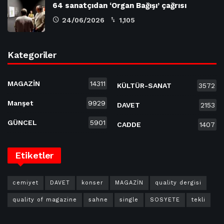
64 sanatçıdan ‘Organ Bağışı’ çağrısı
24/06/2026
1,105
Kategoriler
MAGAZİN
14311
KÜLTÜR-SANAT
3572
Manşet
9929
DAVET
2153
GÜNCEL
5901
CADDE
1407
Etiketler
cemiyet
DAVET
konser
MAGAZİN
quality dergisi
quality of magazine
sahne
single
SOSYETE
tekli