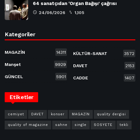
64 sanatçıdan ‘Organ Bağışı’ çağrısı
24/06/2026
1,105
Kategoriler
MAGAZİN
14311
KÜLTÜR-SANAT
3572
Manşet
9929
DAVET
2153
GÜNCEL
5901
CADDE
1407
Etiketler
cemiyet
DAVET
konser
MAGAZİN
quality dergisi
quality of magazine
sahne
single
SOSYETE
tekli