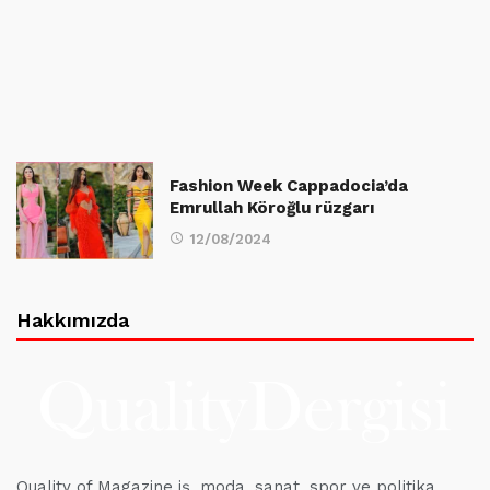
Fashion Week Cappadocia’da
Emrullah Köroğlu rüzgarı
12/08/2024
Hakkımızda
Quality of Magazine iş, moda, sanat, spor ve politika