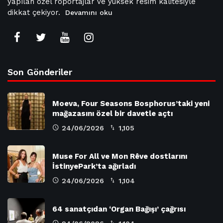
yapılan özel röportajlar ve yüksek resim kalitesiyle
dikkat çekiyor.
Devamını oku
Son Gönderiler
Moeva, Four Seasons Bosphorus’taki yeni
mağazasını özel bir davetle açtı
24/06/2026
1,105
Muse For All ve Mon Rêve dostlarını
İstinyePark’ta ağırladı
24/06/2026
1,104
64 sanatçıdan ‘Organ Bağışı’ çağrısı