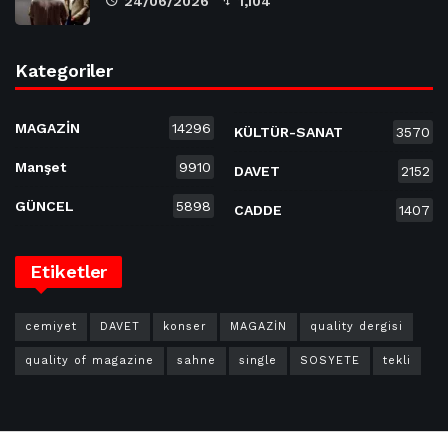
24/06/2026
1,104
Kategoriler
MAGAZİN
14296
KÜLTÜR-SANAT
3570
Manşet
9910
DAVET
2152
GÜNCEL
5898
CADDE
1407
Etiketler
cemiyet
DAVET
konser
MAGAZİN
quality dergisi
quality of magazine
sahne
single
SOSYETE
tekli