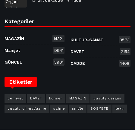
24/06/2026
1,105
Kategoriler
MAGAZİN
14321
KÜLTÜR-SANAT
3573
Manşet
9941
DAVET
2154
GÜNCEL
5901
CADDE
1408
Etiketler
cemiyet
DAVET
konser
MAGAZİN
quality dergisi
quality of magazine
sahne
single
SOSYETE
tekli