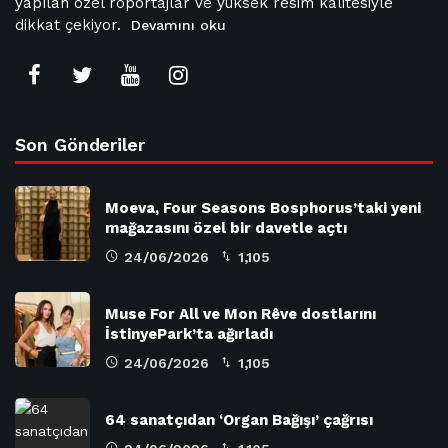
yapılan özel röportajlar ve yüksek resim kalitesiyle
dikkat çekiyor.
Devamını oku
Son Gönderiler
Moeva, Four Seasons Bosphorus’taki yeni
mağazasını özel bir davetle açtı
24/06/2026
1,105
Muse For All ve Mon Rêve dostlarını
İstinyePark’ta ağırladı
24/06/2026
1,105
64 sanatçıdan ‘Organ Bağışı’ çağrısı