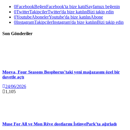
0
Facebook
Beğen
Facebook'ta bize katıl
Sayfamızı beğenin
0
Twitter
Takipçiler
Twitter'da bize katılın
Bizi takip edin
0
Youtube
Aboneler
Youtube'da bize katılın
Abone
0
Instagram
Takipçiler
Instagram'da bize katılın
Bizi takip edin
Son Gönderiler
Moeva, Four Seasons Bosphorus’taki yeni mağazasını özel bir
davetle açtı
24/06/2026
1,105
Muse For All ve Mon Rêve dostlarını İstinyePark’ta ağırladı