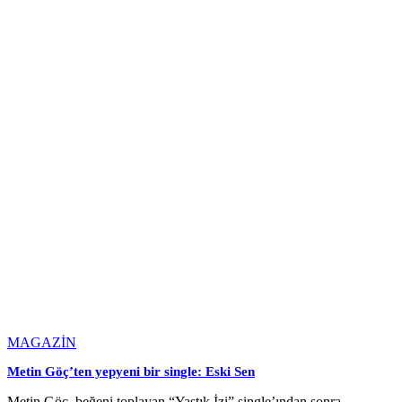
MAGAZİN
Metin Göç’ten yepyeni bir single: Eski Sen
Metin Göç, beğeni toplayan “Yastık İzi” single’ından sonra