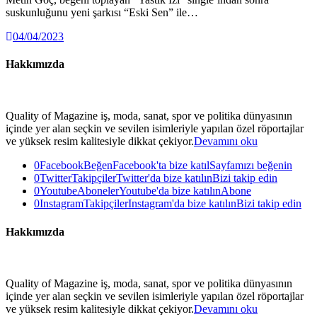
suskunluğunu yeni şarkısı “Eski Sen” ile…
04/04/2023
Hakkımızda
Quality of Magazine iş, moda, sanat, spor ve politika dünyasının
içinde yer alan seçkin ve sevilen isimleriyle yapılan özel röportajlar
ve yüksek resim kalitesiyle dikkat çekiyor.
Devamını oku
0
Facebook
Beğen
Facebook'ta bize katıl
Sayfamızı beğenin
0
Twitter
Takipçiler
Twitter'da bize katılın
Bizi takip edin
0
Youtube
Aboneler
Youtube'da bize katılın
Abone
0
Instagram
Takipçiler
Instagram'da bize katılın
Bizi takip edin
Hakkımızda
Quality of Magazine iş, moda, sanat, spor ve politika dünyasının
içinde yer alan seçkin ve sevilen isimleriyle yapılan özel röportajlar
ve yüksek resim kalitesiyle dikkat çekiyor.
Devamını oku