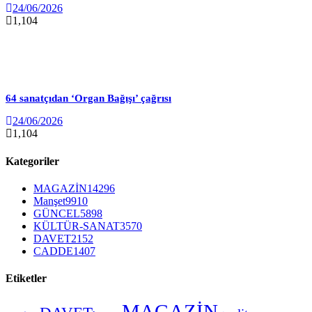
24/06/2026
1,104
64 sanatçıdan ‘Organ Bağışı’ çağrısı
24/06/2026
1,104
Kategoriler
MAGAZİN
14296
Manşet
9910
GÜNCEL
5898
KÜLTÜR-SANAT
3570
DAVET
2152
CADDE
1407
Etiketler
MAGAZİN