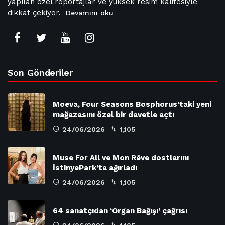
yapılan özel röportajlar ve yüksek resim kalitesiyle
dikkat çekiyor.
Devamını oku
Son Gönderiler
Moeva, Four Seasons Bosphorus’taki yeni
mağazasını özel bir davetle açtı
24/06/2026
1,105
Muse For All ve Mon Rêve dostlarını
İstinyePark’ta ağırladı
24/06/2026
1,105
64 sanatçıdan ‘Organ Bağışı’ çağrısı