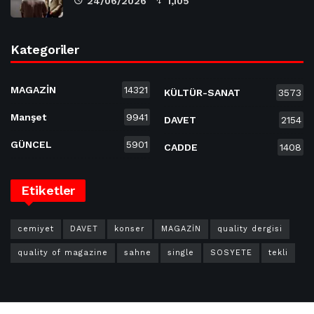
24/06/2026
1,105
Kategoriler
MAGAZİN
14321
KÜLTÜR-SANAT
3573
Manşet
9941
DAVET
2154
GÜNCEL
5901
CADDE
1408
Etiketler
cemiyet
DAVET
konser
MAGAZİN
quality dergisi
quality of magazine
sahne
single
SOSYETE
tekli