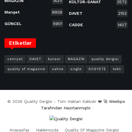
MAGAZİN
14311
KÜLTÜR-SANAT
3572
Manşet
9929
DAVET
2153
GÜNCEL
5901
CADDE
1407
Etiketler
cemiyet
DAVET
konser
MAGAZİN
quality dergisi
quality of magazine
sahne
single
SOSYETE
tekli
© 2026 Quality Dergisi - Tüm Hakları Saklıdır ❤️
🚀 Weebpx
Tarafından Hazırlanmıştır.
Anasayfas
Hakkımızda
Quality Of Magazine Dergisi