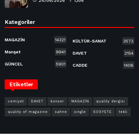
24/06/2026
1,106
Kategoriler
MAGAZİN
14321
KÜLTÜR-SANAT
3573
Manşet
9941
DAVET
2154
GÜNCEL
5901
CADDE
1408
Etiketler
cemiyet
DAVET
konser
MAGAZİN
quality dergisi
quality of magazine
sahne
single
SOSYETE
tekli