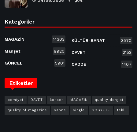
24/06/2026
1,104
Kategoriler
MAGAZİN
14303
KÜLTÜR-SANAT
3570
Manşet
9920
DAVET
2153
GÜNCEL
5901
CADDE
1407
Etiketler
cemiyet
DAVET
konser
MAGAZİN
quality dergisi
quality of magazine
sahne
single
SOSYETE
tekli