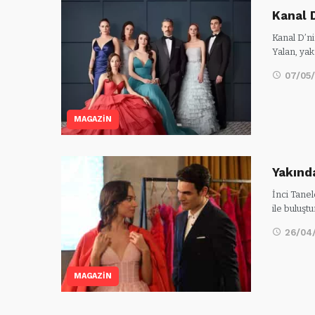
Kanal D
Kanal D’ni
Yalan, ya
07/05
MAGAZİN
Yakınd
İnci Tanel
ile buluşt
26/04
MAGAZİN