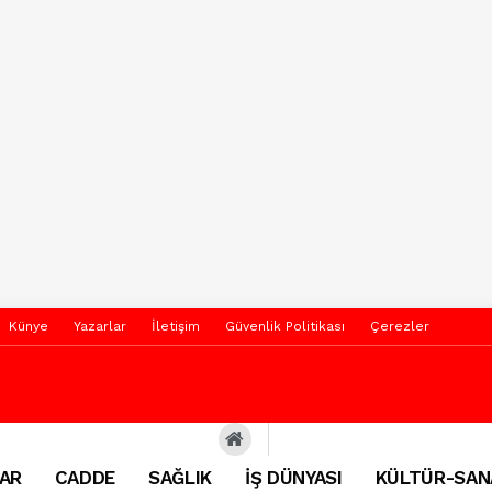
Künye
Yazarlar
İletişim
Güvenlik Politikası
Çerezler
AR
CADDE
SAĞLIK
İŞ DÜNYASI
KÜLTÜR-SAN