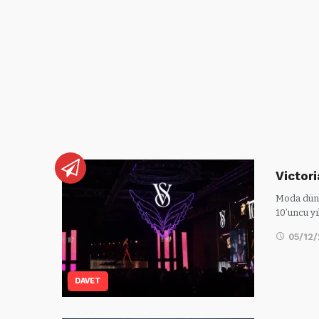
Victori
Moda düny
10’uncu yı
05/12
DAVET