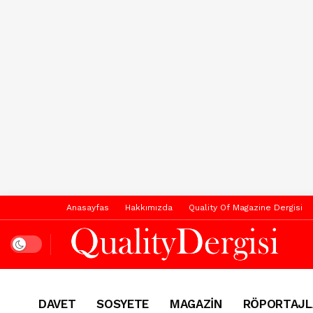
Anasayfas
Hakkımızda
Quality Of Magazine Dergisi
Dark mode
DAVET
SOSYETE
MAGAZİN
RÖPORTAJL