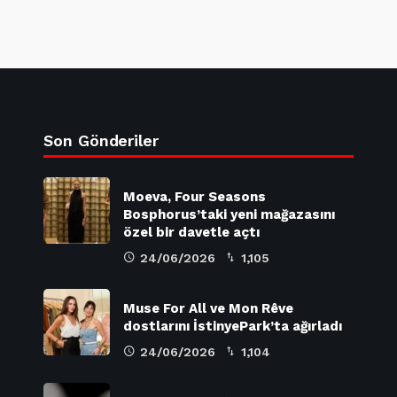
Son Gönderiler
Moeva, Four Seasons
Bosphorus’taki yeni mağazasını
özel bir davetle açtı
24/06/2026
1,105
Muse For All ve Mon Rêve
dostlarını İstinyePark’ta ağırladı
24/06/2026
1,104