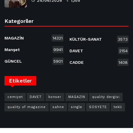
24/06/2026
1,105
Kategoriler
MAGAZİN
14321
KÜLTÜR-SANAT
3573
Manşet
9941
DAVET
2154
GÜNCEL
5901
CADDE
1408
Etiketler
cemiyet
DAVET
konser
MAGAZİN
quality dergisi
quality of magazine
sahne
single
SOSYETE
tekli