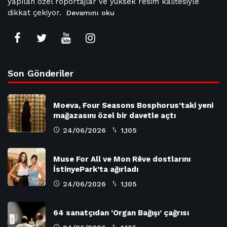
yapılan özel röportajlar ve yüksek resim kalitesiyle
dikkat çekiyor.
Devamını oku
Son Gönderiler
Moeva, Four Seasons Bosphorus’taki yeni
mağazasını özel bir davetle açtı
24/06/2026
1,105
Muse For All ve Mon Rêve dostlarını
İstinyePark’ta ağırladı
24/06/2026
1,105
64 sanatçıdan ‘Organ Bağışı’ çağrısı