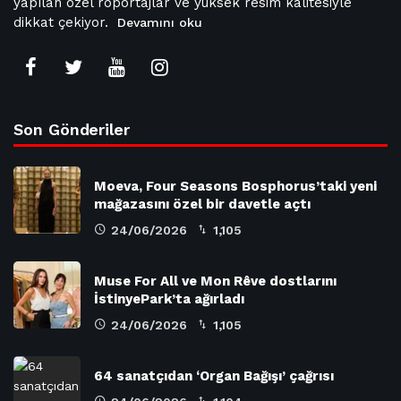
yapılan özel röportajlar ve yüksek resim kalitesiyle
dikkat çekiyor.
Devamını oku
Son Gönderiler
Moeva, Four Seasons Bosphorus’taki yeni
mağazasını özel bir davetle açtı
24/06/2026
1,105
Muse For All ve Mon Rêve dostlarını
İstinyePark’ta ağırladı
24/06/2026
1,105
64 sanatçıdan ‘Organ Bağışı’ çağrısı