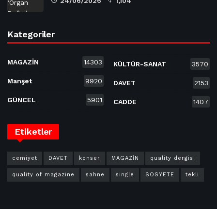
24/06/2026
1,104
Kategoriler
MAGAZİN
14303
KÜLTÜR-SANAT
3570
Manşet
9920
DAVET
2153
GÜNCEL
5901
CADDE
1407
Etiketler
cemiyet
DAVET
konser
MAGAZİN
quality dergisi
quality of magazine
sahne
single
SOSYETE
tekli