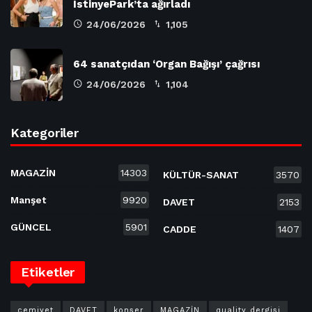
İstinyePark’ta ağırladı
24/06/2026
1,105
64 sanatçıdan ‘Organ Bağışı’ çağrısı
24/06/2026
1,104
Kategoriler
MAGAZİN
14303
KÜLTÜR-SANAT
3570
Manşet
9920
DAVET
2153
GÜNCEL
5901
CADDE
1407
Etiketler
cemiyet
DAVET
konser
MAGAZİN
quality dergisi