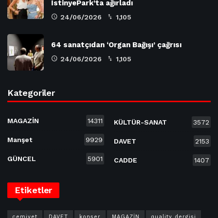
İstinyePark’ta ağırladı
24/06/2026
1,105
64 sanatçıdan ‘Organ Bağışı’ çağrısı
24/06/2026
1,105
Kategoriler
MAGAZİN
14311
KÜLTÜR-SANAT
3572
Manşet
9929
DAVET
2153
GÜNCEL
5901
CADDE
1407
Etiketler
cemiyet
DAVET
konser
MAGAZİN
quality dergisi