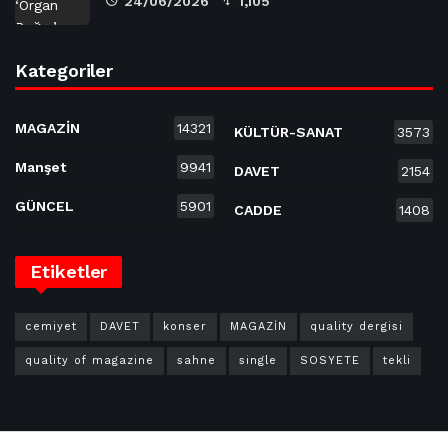
24/06/2026
1,105
Kategoriler
MAGAZİN
14321
KÜLTÜR-SANAT
3573
Manşet
9941
DAVET
2154
GÜNCEL
5901
CADDE
1408
Etiketler
cemiyet
DAVET
konser
MAGAZİN
quality dergisi
quality of magazine
sahne
single
SOSYETE
tekli