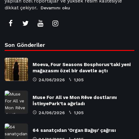
yapılan özel röportajlar ve yüksek resim kalitesiyle
dikkat çekiyor.
Devamını oku
Son Gönderiler
Moeva, Four Seasons Bosphorus’taki yeni
mağazasını özel bir davetle açtı
24/06/2026
1,105
Muse For All ve Mon Rêve dostlarını
İstinyePark’ta ağırladı
24/06/2026
1,105
64 sanatçıdan ‘Organ Bağışı’ çağrısı