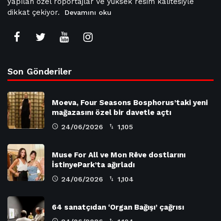
yapılan özel röportajlar ve yüksek resim kalitesiyle
dikkat çekiyor.
Devamını oku
Son Gönderiler
Moeva, Four Seasons Bosphorus’taki yeni
mağazasını özel bir davetle açtı
24/06/2026
1,105
Muse For All ve Mon Rêve dostlarını
İstinyePark’ta ağırladı
24/06/2026
1,104
64 sanatçıdan ‘Organ Bağışı’ çağrısı