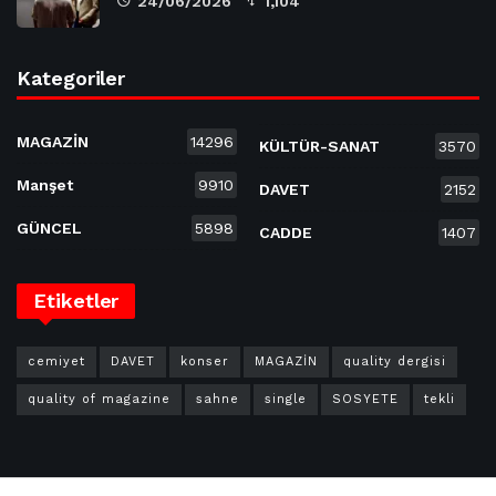
24/06/2026
1,104
Kategoriler
MAGAZİN
14296
KÜLTÜR-SANAT
3570
Manşet
9910
DAVET
2152
GÜNCEL
5898
CADDE
1407
Etiketler
cemiyet
DAVET
konser
MAGAZİN
quality dergisi
quality of magazine
sahne
single
SOSYETE
tekli