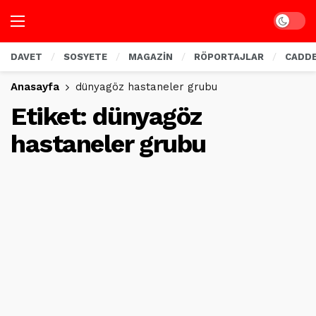
Dark mo
DAVET
SOSYETE
MAGAZİN
RÖPORTAJLAR
CADD
Anasayfa
dünyagöz hastaneler grubu
Etiket:
dünyagöz
hastaneler grubu