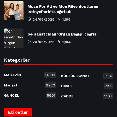
Muse For All ve Mon Rêve dostlarını
İstinyePark’ta ağırladı
24/06/2026
1,105
64 sanatçıdan ‘Organ Bağışı’ çağrısı
24/06/2026
1,104
Kategoriler
MAGAZİN
14303
KÜLTÜR-SANAT
3570
Manşet
9920
DAVET
2153
GÜNCEL
5901
CADDE
1407
Etiketler