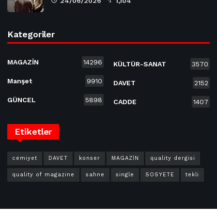
24/06/2026
1,104
Kategoriler
MAGAZİN
14296
KÜLTÜR-SANAT
3570
Manşet
9910
DAVET
2152
GÜNCEL
5898
CADDE
1407
Etiketler
cemiyet
DAVET
konser
MAGAZİN
quality dergisi
quality of magazine
sahne
single
SOSYETE
tekli