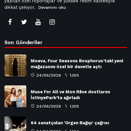
yapılan özel röportajlar ve yüksek resim kalitesiyle
dikkat çekiyor.
Devamını oku
Son Gönderiler
Moeva, Four Seasons Bosphorus’taki yeni
mağazasını özel bir davetle açtı
24/06/2026
1,105
Muse For All ve Mon Rêve dostlarını
İstinyePark’ta ağırladı
24/06/2026
1,105
64 sanatçıdan ‘Organ Bağışı’ çağrısı