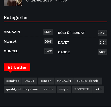
24/06/2026
1,105
Kategoriler
MAGAZİN
14321
KÜLTÜR-SANAT
3573
Manşet
9941
DAVET
2154
GÜNCEL
5901
CADDE
1408
Etiketler
cemiyet
DAVET
konser
MAGAZİN
quality dergisi
quality of magazine
sahne
single
SOSYETE
tekli