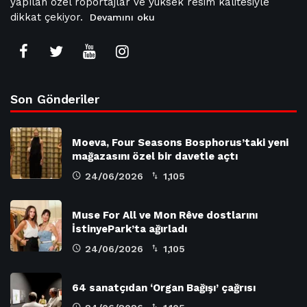
yapılan özel röportajlar ve yüksek resim kalitesiyle
dikkat çekiyor.
Devamını oku
Son Gönderiler
Moeva, Four Seasons Bosphorus’taki yeni
mağazasını özel bir davetle açtı
24/06/2026
1,105
Muse For All ve Mon Rêve dostlarını
İstinyePark’ta ağırladı
24/06/2026
1,105
64 sanatçıdan ‘Organ Bağışı’ çağrısı