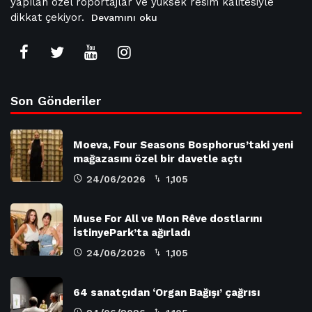
yapılan özel röportajlar ve yüksek resim kalitesiyle
dikkat çekiyor.
Devamını oku
Son Gönderiler
Moeva, Four Seasons Bosphorus’taki yeni
mağazasını özel bir davetle açtı
24/06/2026
1,105
Muse For All ve Mon Rêve dostlarını
İstinyePark’ta ağırladı
24/06/2026
1,105
64 sanatçıdan ‘Organ Bağışı’ çağrısı