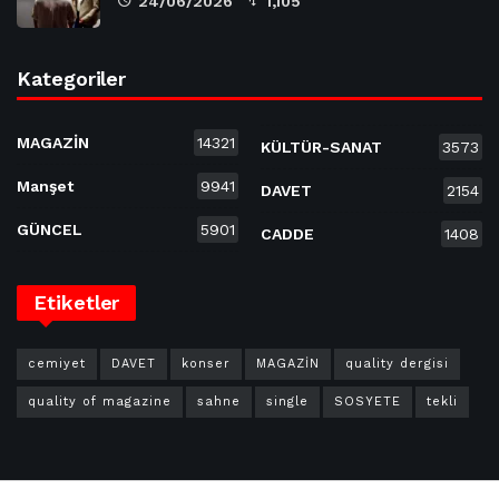
24/06/2026
1,105
Kategoriler
MAGAZİN
14321
KÜLTÜR-SANAT
3573
Manşet
9941
DAVET
2154
GÜNCEL
5901
CADDE
1408
Etiketler
cemiyet
DAVET
konser
MAGAZİN
quality dergisi
quality of magazine
sahne
single
SOSYETE
tekli