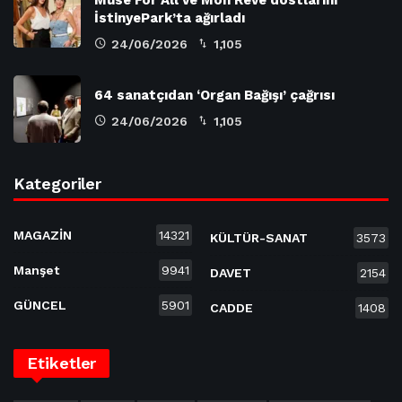
İstinyePark’ta ağırladı
24/06/2026
1,105
64 sanatçıdan ‘Organ Bağışı’ çağrısı
24/06/2026
1,105
Kategoriler
MAGAZİN
14321
KÜLTÜR-SANAT
3573
Manşet
9941
DAVET
2154
GÜNCEL
5901
CADDE
1408
Etiketler