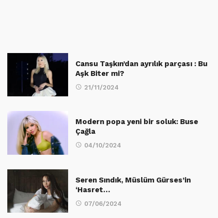
Cansu Taşkın’dan ayrılık parçası : Bu
Aşk Biter mi?
21/11/2024
Modern popa yeni bir soluk: Buse
Çağla
04/10/2024
Seren Sındık, Müslüm Gürses’in
‘Hasret…
07/06/2024