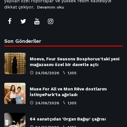
yapılan özel röportajlar ve yüksek resim kalitesiyle
dikkat çekiyor.
Devamını oku
Son Gönderiler
Moeva, Four Seasons Bosphorus’taki yeni
mağazasını özel bir davetle açtı
24/06/2026
1,105
Muse For All ve Mon Rêve dostlarını
İstinyePark’ta ağırladı
24/06/2026
1,105
64 sanatçıdan ‘Organ Bağışı’ çağrısı