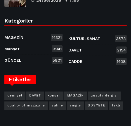
24/06/2026
1,105
Kategoriler
MAGAZİN
14321
KÜLTÜR-SANAT
3573
Manşet
9941
DAVET
2154
GÜNCEL
5901
CADDE
1408
Etiketler
cemiyet
DAVET
konser
MAGAZİN
quality dergisi
quality of magazine
sahne
single
SOSYETE
tekli