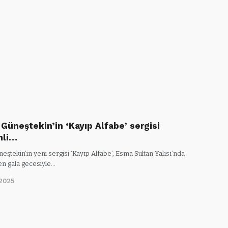
Güneştekin’in ‘Kayıp Alfabe’ sergisi
mli…
ştekin’in yeni sergisi ‘Kayıp Alfabe’, Esma Sultan Yalısı’nda
n gala gecesiyle…
2025