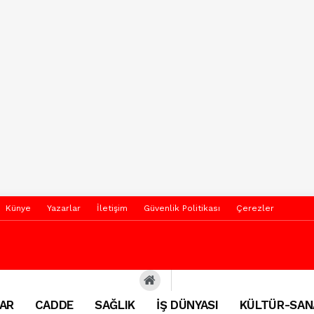
Künye
Yazarlar
İletişim
Güvenlik Politikası
Çerezler
AR
CADDE
SAĞLIK
İŞ DÜNYASI
KÜLTÜR-SAN