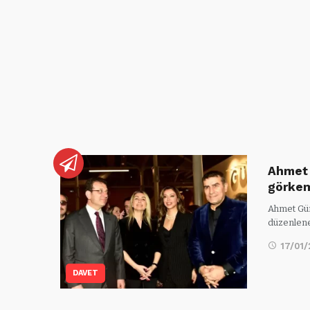
Ahmet 
görke
Ahmet Güne
düzenlene
17/01/
DAVET