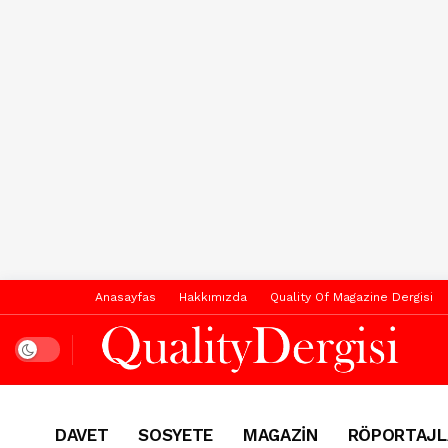
Anasayfas
Hakkımızda
Quality Of Magazine Dergisi
Dark mode
DAVET
SOSYETE
MAGAZİN
RÖPORTAJL