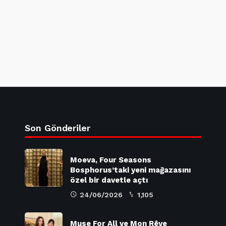
Son Gönderiler
Moeva, Four Seasons
Bosphorus’taki yeni mağazasını
özel bir davetle açtı
24/06/2026
1,105
Muse For All ve Mon Rêve